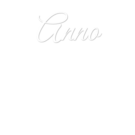
Anno
Üdvözlünk a Dunaharaszti Anno helytörténeti weboldalon. Az oldal
fő célja, hogy összegyűjtsük és megőrizzük Dunaharaszti emlékeit.
Nagyon kérünk, hogy ha bármely témához van egy emléked,
gondolatod, írd alá, hogy fennmaradhasson gyermekeinknek,
unokáinknak.