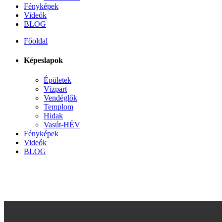
Fényképek
Videók
BLOG
Főoldal
Képeslapok
Épületek
Vízpart
Vendéglők
Templom
Hidak
Vasút-HÉV
Fényképek
Videók
BLOG