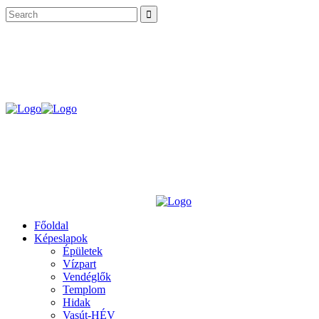
Főoldal
Képeslapok
Épületek
Vízpart
Vendéglők
Templom
Hidak
Vasút-HÉV