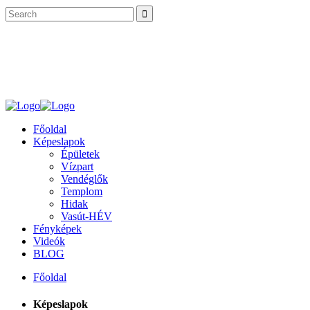
Főoldal
Képeslapok
Épületek
Vízpart
Vendéglők
Templom
Hidak
Vasút-HÉV
Fényképek
Videók
BLOG
Főoldal
Képeslapok