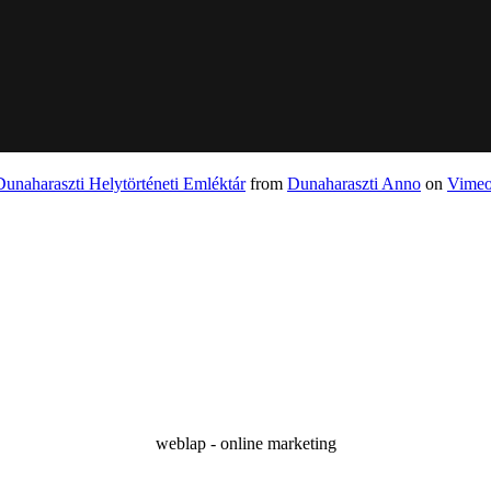
Dunaharaszti Helytörténeti Emléktár
from
Dunaharaszti Anno
on
Vime
weblap - online marketing