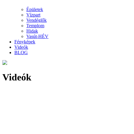
Épületek
Vízpart
Vendéglők
Templom
Hidak
Vasút-HÉV
Fényképek
Videók
BLOG
Videók