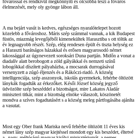
fővárossal és rendkívül megkönnyíti és olcsóbbá teszi a főváros
élelmezését, mely oly gyönge lá­bon áll.
A ma bejárt vasút is kedves, egészséges nya­ralótelepet hozott
közelebb a fővároshoz. Máris szép számmal vannak, a kik Budapest
füstös, miazmág levegőjéből kimenekültek Harasztiba s ott töltik az
év legnagyobb részét. Szép, elég rendesen épült és tiszta helység ez
a Haraszti barátságos há­zakkal és erősen magyarosodó német
lakossággal az úgynevezett soroksári Duna partján. Midőn a vonat a
diadalív alatt berobogott a zöld gályákkal és nemzeti színű
lobogókkal díszített pályaházba, a mo­csarak durrogásával
versenyzett a zúgó éljenzés és a Rákóczi-riadó. A község
intelligenciája, szép asszonyok, iskolás gyermekek, fehérbe öltözött
lánykák fogadták az érkezőket. Késői József község jegyző
üdvözölte szép beszéddel a bizottságot, mire Lakatos Aladár
miniszteri titkár, mint a bizott­ság elnöke válaszolt, köszönetét
mondva a szíves fogadtatásért s a község meleg pártfogásába ajánlta
a vasutat.
Most egy Ober frank Mariska nevű fe­hérbe öltözött 11 éves kis
német lány szép magyar kiejtéssel mondott egy kis beszédet, éltetvé
a „nagy. méltóságú magyar királyi minisztériumát, a nemes