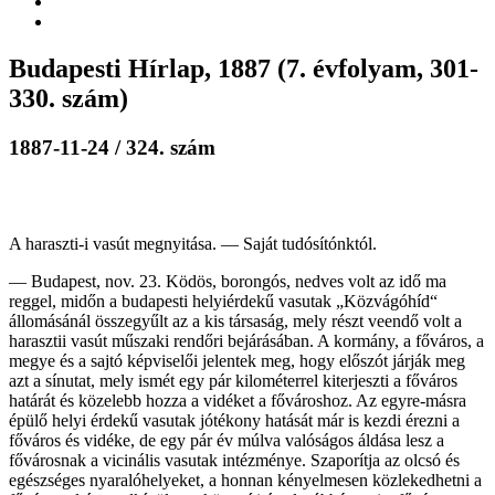
Budapesti Hírlap, 1887 (7. évfolyam, 301-
330. szám)
1887-11-24 / 324. szám
A haraszti-i vasút megnyitása. — Saját tudósítónktól.
— Budapest, nov. 23. Ködös, borongós, nedves volt az idő ma
reggel, midőn a budapesti helyiérdekű vasutak „Közvágó­híd“
állomásánál összegyűlt az a kis társaság, mely részt veendő volt a
harasztii vasút műszaki rendőri bejárásában. A kormány, a főváros, a
megye és a sajtó képviselői jelentek meg, hogy előszót járják meg
azt a sínutat, mely ismét egy pár kilométerrel kiterjeszti a főváros
határát és közelebb hozza a vi­déket a fővároshoz. Az egyre-másra
épülő helyi ér­dekű vasutak jótékony hatását már is kezdi érezni a
főváros és vidéke, de egy pár év múlva valósá­gos áldása lesz a
fővárosnak a vicinális vasutak in­tézménye. Szaporítja az olcsó és
egészséges nyaraló­helyeket, a honnan kényelmesen közlekedhetni a