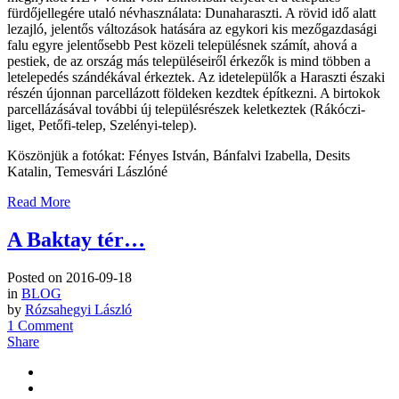
fürdőjellegére utaló névhasználata: Dunaharaszti. A rövid idő alatt
lezajló, jelentős változások hatására az egykori kis mezőgazdasági
falu egyre jelentősebb Pest közeli településnek számít, ahová a
pestiek, de az ország más településeiről érkezők is mind többen a
letelepedés szándékával érkeztek. Az idetelepülők a Haraszti északi
részén újonnan parcellázott földeken kezdtek építkezni. A birtokok
parcellázásával további új településrészek keletkeztek (Rákóczi-
liget, Petőfi-telep, Szelényi-telep).
Köszönjük a fotókat: Fényes István, Bánfalvi Izabella, Desits
Katalin, Temesvári Lászlóné
Read More
A Baktay tér…
Posted on
2016-09-18
in
BLOG
by
Rózsahegyi László
1 Comment
Share