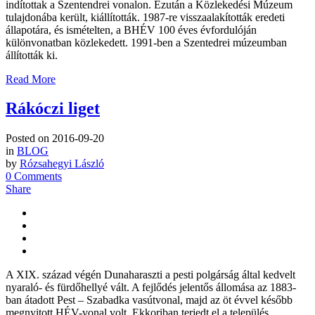
indítottak a Szentendrei vonalon. Ezután a Közlekedési Múzeum
tulajdonába került, kiállították. 1987-re visszaalakították eredeti
állapotára, és ismételten, a BHÉV 100 éves évfordulóján
különvonatban közlekedett. 1991-ben a Szentedrei múzeumban
állították ki.
Read More
Rákóczi liget
Posted on
2016-09-20
in
BLOG
by
Rózsahegyi László
0 Comments
Share
A XIX. század végén Dunaharaszti a pesti polgárság által kedvelt
nyaraló- és fürdőhellyé vált. A fejlődés jelentős állomása az 1883-
ban átadott Pest – Szabadka vasútvonal, majd az öt évvel később
megnyitott HÉV-vonal volt. Ekkoriban terjedt el a település