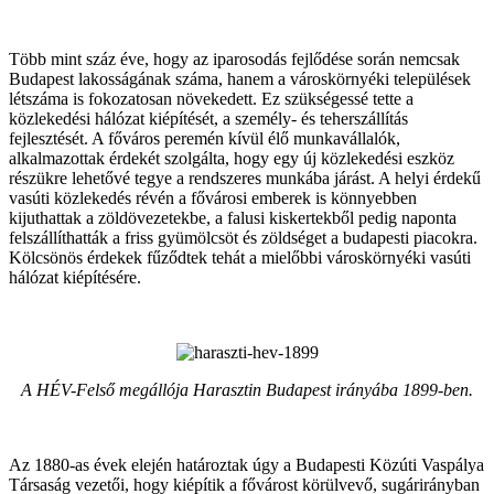
Több mint száz éve, hogy az iparosodás fejlődése során nemcsak
Budapest lakosságának száma, hanem a városkörnyéki települések
létszáma is fokozatosan növekedett. Ez szükségessé tette a
közlekedési hálózat kiépítését, a személy- és teherszállítás
fejlesztését. A főváros peremén kívül élő munkavállalók,
alkalmazottak érdekét szolgálta, hogy egy új közlekedési eszköz
részükre lehetővé tegye a rendszeres munkába járást. A helyi érdekű
vasúti közlekedés révén a fővárosi emberek is könnyebben
kijuthattak a zöldövezetekbe, a falusi kiskertekből pedig naponta
felszállíthatták a friss gyümölcsöt és zöldséget a budapesti piacokra.
Kölcsönös érdekek fűződtek tehát a mielőbbi városkörnyéki vasúti
hálózat kiépítésére.
A HÉV-Felső megállója Harasztin Budapest irányába 1899-ben.
Az 1880-as évek elején határoztak úgy a Budapesti Közúti Vaspálya
Társaság vezetői, hogy kiépítik a fővárost körülvevő, sugárirányban