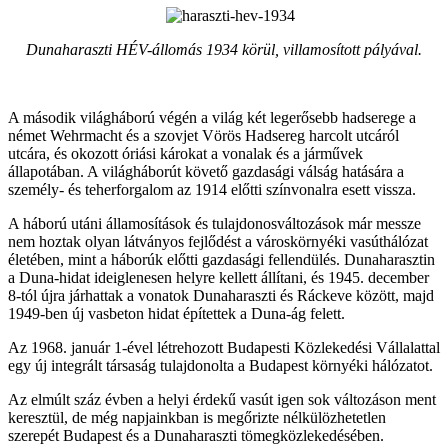
Dunaharaszti HÉV-állomás 1934 körül, villamosított pályával.
A második világháború végén a világ két legerősebb hadserege a
német Wehrmacht és a szovjet Vörös Hadsereg harcolt utcáról
utcára, és okozott óriási károkat a vonalak és a járművek
állapotában. A világháborút követő gazdasági válság hatására a
személy- és teherforgalom az 1914 előtti színvonalra esett vissza.
A háború utáni államosítások és tulajdonosváltozások már messze
nem hoztak olyan látványos fejlődést a városkörnyéki vasúthálózat
életében, mint a háborúk előtti gazdasági fellendülés. Dunaharasztin
a Duna-hidat ideiglenesen helyre kellett állítani, és 1945. december
8-tól újra járhattak a vonatok Dunaharaszti és Ráckeve között, majd
1949-ben új vasbeton hidat építettek a Duna-ág felett.
Az 1968. január 1-ével létrehozott Budapesti Közlekedési Vállalattal
egy új integrált társaság tulajdonolta a Budapest környéki hálózatot.
Az elmúlt száz évben a helyi érdekű vasút igen sok változáson ment
keresztül, de még napjainkban is megőrizte nélkülözhetetlen
szerepét Budapest és a Dunaharaszti tömegközlekedésében.