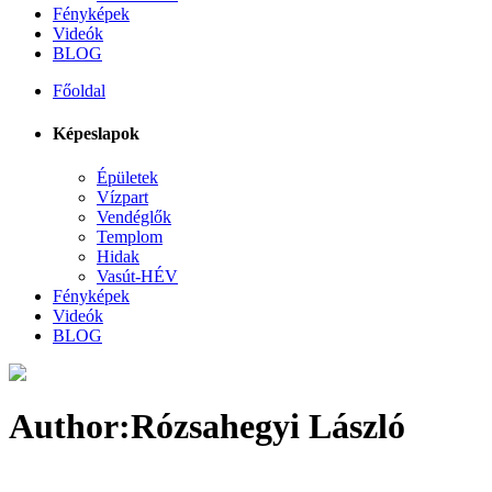
Fényképek
Videók
BLOG
Főoldal
Képeslapok
Épületek
Vízpart
Vendéglők
Templom
Hidak
Vasút-HÉV
Fényképek
Videók
BLOG
Author:Rózsahegyi László