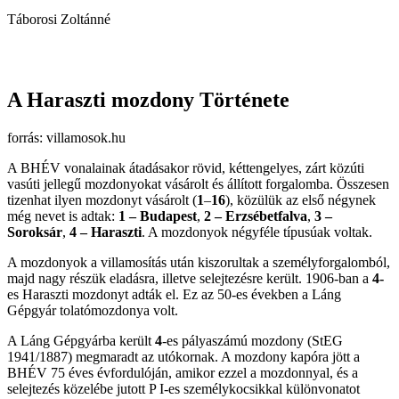
Táborosi Zoltánné
A Haraszti mozdony Története
forrás: villamosok.hu
A BHÉV vonalainak átadásakor rövid, kéttengelyes, zárt közúti
vasúti jellegű mozdonyokat vásárolt és állított forgalomba. Összesen
tizenhat ilyen mozdonyt vásárolt (
1
–
16
), közülük az első négynek
még nevet is adtak:
1 – Budapest
,
2 – Erzsébetfalva
,
3 –
Soroksár
,
4 – Haraszti
. A mozdonyok négyféle típusúak voltak.
A mozdonyok a villamosítás után kiszorultak a személyforgalomból,
majd nagy részük eladásra, illetve selejtezésre került. 1906-ban a
4-
es Haraszti mozdonyt adták el. Ez az 50-es években a Láng
Gépgyár tolatómozdonya volt.
A Láng Gépgyárba került
4
-es pályaszámú mozdony (StEG
1941/1887) megmaradt az utókornak. A mozdony kapóra jött a
BHÉV 75 éves évfordulóján, amikor ezzel a mozdonnyal, és a
selejtezés közelébe jutott P I-es személykocsikkal különvonatot