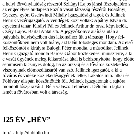
a helyi törvényhatóság részéről Szilágyi Lajos járási főszolgabíró s
az engedélyes budapesti közúti vasut-társaság részéről Bossányi,
Gyezey, győri Gschwindt Mihály igazgatósági tagok és Jellinek
Henrik vezérigazgató. A vendégek közt voltak: Apáthy István dr.
egyetemi tanár, Királyi Pál és Jellinek Arthur dr. orsz. képviselők,
Cséry Lajos, Bartal Antal stb. A jegyzőkönyv aláírása után a
pályaház helyi­ségeiben dús lakomához ült a társaság. Hogy fel-
köszöntőkben nem volt hiány, azt talán fölösleges mondani. Az első
felköszöntőt a királyra Balogh Péter mondta, a másodikat Jellinek
Henrik igazgató mondta Baross Gábor közlekedési minisz­terre, a ki
e vasút ügyének meleg felkarolása által is bebizonyította, hogy előtte
semmisem kicsinyes dolog, ha az ország és a főváros közlekedési
viszonyinak előmozdításáról van szó. Jellinek igazgatót, a ki a
főváros és vidéke közlekedésügyének lelke, Lakatos min. titkár és
Földváry alispán köszöntötték föl. Jellinek igazgatónak a sajtóra
mondott tószjáraFái J. Béla válaszolt elmésen. Délután 5 tájban
ismét a fővárosban volt a társaság.
125 ÉV „HÉV”
forrás: http://dhbiblio.hu