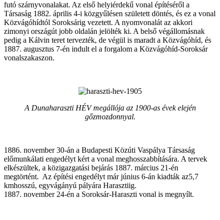
futó szárnyvonalakat. Az első helyiérdekű vonal építéséről a
Társaság 1882. április 4-i közgyűlésen született döntés, és ez a vonal
Közvágóhídtól Soroksárig vezetett. A nyomvonalát az akkori
zimonyi országút jobb oldalán jelölték ki. A belső végállomásnak
pedig a Kálvin teret tervezték, de végül is maradt a Közvágóhíd, és
1887. augusztus 7-én indult el a forgalom a Közvágóhíd-Soroksár
vonalszakaszon.
A Dunaharaszti HÉV megállója az 1900-as évek elején
gőzmozdonnyal.
1886. november 30-án a Budapesti Közúti Vaspálya Társaság
előmunkálati engedélyt kért a vonal meghosszabbítására. A tervek
elkészültek, a közigazgatási bejárás 1887. március 21-én
megtörtént. Az építési engedélyt már június 6-án kiadták az5,7
kmhosszú, egyvágányú pályára Harasztiig.
1887. november 24-én a Soroksár-Haraszti vonal is megnyílt.