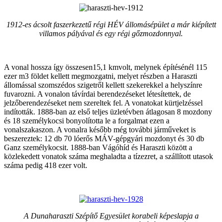
1912-es ácsolt faszerkezetű régi HÉV állomásépület a már kiépített
villamos pályával és egy régi gőzmozdonnyal.
A vonal hossza így összesen15,1 kmvolt, melynek építésénél 115
ezer m3 földet kellett megmozgatni, melyet részben a Haraszti
állomással szomszédos szigetről kellett szekerekkel a helyszínre
fuvarozni. A vonalon távírdai berendezéseket létesítettek, de
jelzőberendezéseket nem szereltek fel. A vonatokat kürtjelzéssel
indították. 1888-ban az első teljes üzletévben átlagosan 8 mozdony
és 18 személykocsi bonyolította le a forgalmat ezen a
vonalszakaszon. A vonalra később még további járműveket is
beszereztek: 12 db 70 lóerős MÁV-gépgyári mozdonyt és 30 db
Ganz személykocsit. 1888-ban Vágóhíd és Haraszti között a
közlekedett vonatok száma meghaladta a tízezret, a szállított utasok
száma pedig 418 ezer volt.
A Dunaharaszti Szépítő Egyesület korabeli képeslapja a