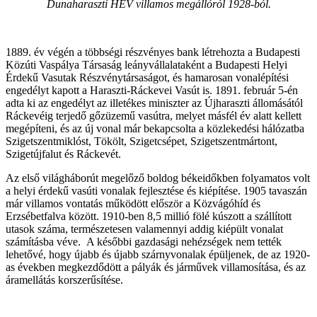
Dunaharaszti HÉV villamos megállóról 1928-ból.
1889. év végén a többségi részvényes bank létrehozta a Budapesti
Közúti Vaspálya Társaság leányvállalataként a Budapesti Helyi
Érdekű Vasutak Részvénytársaságot, és hamarosan vonalépítési
engedélyt kapott a Haraszti-Ráckevei Vasút is. 1891. február 5-én
adta ki az engedélyt az illetékes miniszter az Újharaszti állomásától
Ráckevéig terjedő gőzüzemű vasútra, melyet másfél év alatt kellett
megépíteni, és az új vonal már bekapcsolta a közlekedési hálózatba
Szigetszentmiklóst, Tökölt, Szigetcsépet, Szigetszentmártont,
Szigetújfalut és Ráckevét.
Az első világháborút megelőző boldog békeidőkben folyamatos volt
a helyi érdekű vasúti vonalak fejlesztése és kiépítése. 1905 tavaszán
már villamos vontatás működött először a Közvágóhíd és
Erzsébetfalva között. 1910-ben 8,5 millió fölé kúszott a szállított
utasok száma, természetesen valamennyi addig kiépült vonalat
számításba véve. A későbbi gazdasági nehézségek nem tették
lehetővé, hogy újabb és újabb szárnyvonalak épüljenek, de az 1920-
as években megkezdődött a pályák és járművek villamosítása, és az
áramellátás korszerűsítése.