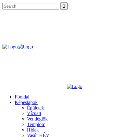
Főoldal
Képeslapok
Épületek
Vízpart
Vendéglők
Templom
Hidak
Vasút-HÉV