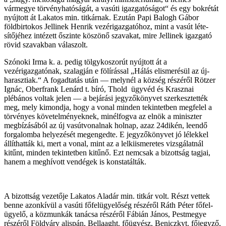
vármegye törvényhatóságát, a vasúti igazgatóságot“ és egy bokrétát
nyújtott át Lakatos min. titkárnak. Ezután Papi Balogh Gábor
földbirtokos Jellinek Henrik vezérigazgatóhoz, mint a vasút léte­
sítőjéhez intézett őszinte köszönő szavakat, mire Jellinek igazgató
rövid szavakban válaszolt.
Szónoki Irma k. a. pedig tölgykoszorút nyújtott át a
vezérigazgatónak, szalagján e fölírással „Hálás elismerésül az új-
harasztiak.“ A fogadtatás után — melynél a község részéről Rötzer
Ignác, Oberfrank Lenárd t. bíró, Thold ügyvéd és Krasznai
plébános voltak jelen — a bejá­rási jegyzőkönyvet szerkesztették
meg, mely ki­mondja, hogy a vonal minden tekintetben megfelel a
törvényes követelményeknek, minélfogva az elnök a miniszter
megbízásából az új vasútvonalnak holnap, azaz 24dikén, leendő
forgalomba helyezését megengedte. E jegyzőkönyvet jó lélekkel
állíthatták ki, mert a vonal, mint az a lelkiismeretes vizsgálatnál
kitűnt, minden tekintetben kitűnő. Ezt nemcsak a bizottság tagjai,
hanem a meghívott vendégek is konstatálták.
A bizottság vezetője Lakatos Ala­dár min. titkár volt. Részt vettek
benne azonkívül a vasúti főfelügyelőség részéről Ráth Péter főfel­
ügyelő, a közmunkák tanácsa részéről Fábián János, Pestmegye
részéről Földváry alispán, Bellaaght. főügyész, Beniczkyt. főjegyző,