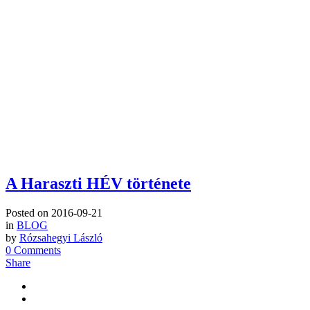
A Haraszti HÉV története
Posted on
2016-09-21
in
BLOG
by
Rózsahegyi László
0 Comments
Share